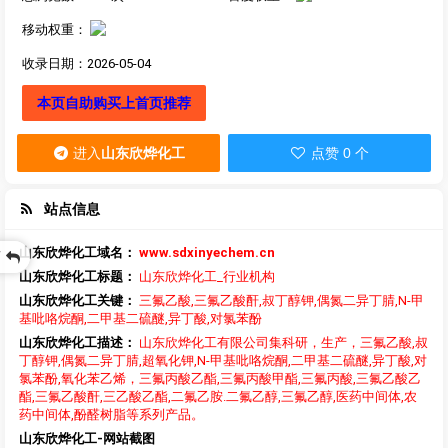
移动权重：
收录日期：2026-05-04
本页自助购买上首页推荐
进入
山东欣烨化工
点赞 0 个
站点信息
山东欣烨化工域名：
www.sdxinyechem.cn
页
山东欣烨化工标题：
山东欣烨化工_行业机构
山东欣烨化工关键：
三氟乙酸,三氟乙酸酐,叔丁醇钾,偶氮二异丁腈,N-甲
基吡咯烷酮,二甲基二硫醚,异丁酸,对氯苯酚
山东欣烨化工描述：
山东欣烨化工有限公司集科研，生产，三氟乙酸,叔
丁醇钾,偶氮二异丁腈,超氧化钾,N-甲基吡咯烷酮,二甲基二硫醚,异丁酸,对
氯苯酚,氧化苯乙烯，三氟丙酸乙酯,三氟丙酸甲酯,三氟丙酸,三氟乙酸乙
酯,三氟乙酸酐,三乙酸乙酯,二氟乙胺.二氟乙醇,三氟乙醇,医药中间体,农
药中间体,酚醛树脂等系列产品。
山东欣烨化工-网站截图