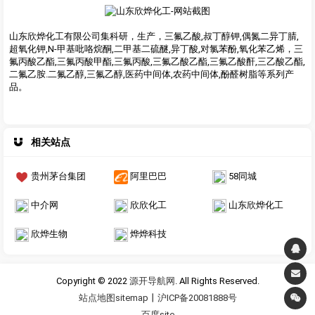
山东欣烨化工有限公司集科研，生产，三氟乙酸,叔丁醇钾,偶氮二异丁腈,
超氧化钾,N-甲基吡咯烷酮,二甲基二硫醚,异丁酸,对氯苯酚,氧化苯乙烯，三
氟丙酸乙酯,三氟丙酸甲酯,三氟丙酸,三氟乙酸乙酯,三氟乙酸酐,三乙酸乙酯,
二氟乙胺.二氟乙醇,三氟乙醇,医药中间体,农药中间体,酚醛树脂等系列产
品。
相关站点
贵州茅台集团
阿里巴巴
58同城
中介网
欣欣化工
山东欣烨化工
欣烨生物
烨烨科技
Copyright © 2022
源开导航网
. All Rights Reserved.
站点地图sitemap
丨
沪ICP备20081888号
百度site