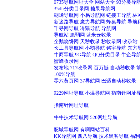
0735导航网址大全
网站大全
93分类导
35dir分类目录网
糖果导航网
朝晞导航网
小易导航网
链接王导航
林
新迷路导航
魔力导航网
蜂巢导航
导航
千寻网导航
冷猫导航
导航网
导航站
脆弱网
蓝米云收录
企鹅烧饼网
天秒收录
秒收录网
收录站
抑
长工具导航网
小鹅导航
铭宇导航
东方
牛商导航
9G导航
QQ分类目录
牛企导
蜜蜂收录网
发布地
717收录网
百万链
自动秒收录
100%导航
零六黄页网
37导航网
巴适自动秒收录
抑
9229网址导航
小温导航网
指南针网址
指南针网址导航
牛牛技术导航网
520网址导航
驼城导航网
有啊网站百科
KK导航网
四八导航
技术黑客导航
福利
抑