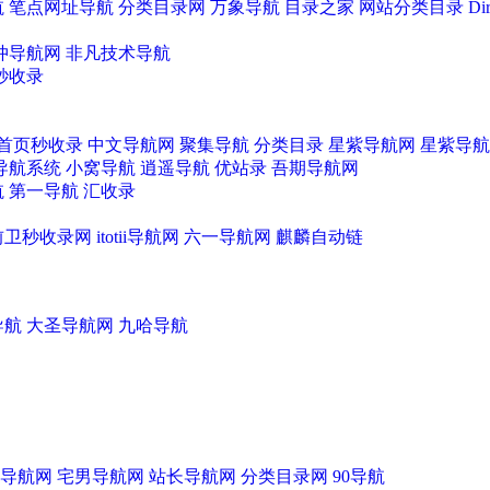
航
笔点网址导航
分类目录网
万象导航
目录之家
网站分类目录
D
冲导航网
非凡技术导航
秒收录
首页秒收录
中文导航网
聚集导航
分类目录
星紫导航网
星紫导航
霉唑 35554-44-0
抑霉唑 35554-44-0
抑霉唑 35554
导航系统
小窝导航
逍遥导航
优站录
吾期导航网
航
第一导航
汇收录
前卫秒收录网
itotii导航网
六一导航网
麒麟自动链
霉唑 35554-44-0
抑霉唑 35554-44-0
抑霉唑 35554
导航
大圣导航网
九哈导航
导航网
宅男导航网
站长导航网
分类目录网
90导航
霉唑 35554-44-0
抑霉唑 35554-44-0
2-氟-6-三氟