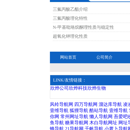
三氟丙酸乙酯介绍
三氟丙酸理化特性
N-甲基吡咯烷酮理性质与稳定性
超氧化钾理化性质
网站首页
公司简介
en
网站地图
三氟
LINK/友情链接：
欣烨公司
欣烨科技
欣烨生物
风铃导航网
四万导航网
溜达库导航
凌
壹维导航
狐狸导航
酷站导航
壹维导航
你网
常州网址导航
懒人导航网
吾爱吧
鱼导航
糖果导航网
木白导航网址
网址
蜂导航
21导航网
千帆导航
小萝卜导航