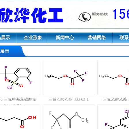
酐,叔丁醇钾,偶氮二异丁腈,N-甲
氯苯酚
品展示
企业形象
新闻中心
营销网络
联系
展示
氟-6-三氟甲基苯磺酰氯
三氟乙酸乙酯 383-63-1
三氟乙酸乙酯 38
405264-04-2