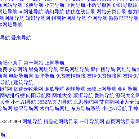
ntu网站导航
飞侠导航
小刀导航
上网导航
小政导航网
0401导航库
网址导航
uc网址导航
清幻导航
优优在线目录
网站分类目录
魔力
航网址导航
知识导航网
指南针网址导航
全网导航
微微巴巴导航
尔网址导航
导航
三 76-05-1
爱来导航
异戊醇,123-51-3
叔丁醇镁 3214
合肥小助手
第一网站
上网导航
免费收录网站
星兔网址导航
菜鸟网址导航
聚仁榜导航
网址导航
航网
电影导航网
新华导航
免费友情链接
友情免费链接网
友情免
导航 | 建筑导航
钠 CAS 124-41-4
异戊醇,123-51-3
异戊醇,123-
导航网
亿速云收录网
麻瓜导航
蜜蜂导航
云峰上网导航
金刚导航
网站排行榜
向阳导航网
网址大全
聚汇导航
爱路导航
源码大全
址大全
小七AI导航
365ZV,文刀导航
三思导航网
艾克斯网址大全
ht
导航网
糖果导航网
木白导航网址
东方导航系统
小七AI导航
千神
:36535909
网址导航
精品链网站目录
一叶导航网
首页网站目录
三氟乙醇 75-89-8
抑霉唑 35554-44-0
抑霉唑 35554
导航