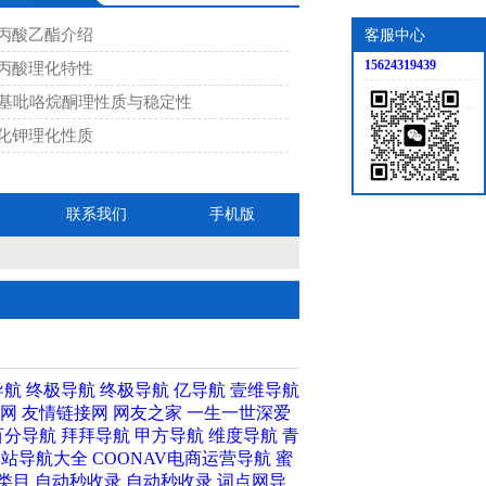
丙酸乙酯介绍
客服中心
15624319439
丙酸理化特性
甲基吡咯烷酮理性质与稳定性
-31-9
对苯二酚 123-31-9
化钾理化性质
联系我们
手机版
甲基苯磺酰氯
三乙酸乙酯 372-31-6
4-2
导航
终极导航
终极导航
亿导航
壹维导航
网
友情链接网
网友之家
一生一世深爱
百分导航
拜拜导航
甲方导航
维度导航
青
89-8
异戊醇,123-51-3
网站导航大全
COONAV电商运营导航
蜜
类目
自动秒收录
自动秒收录
词点网导