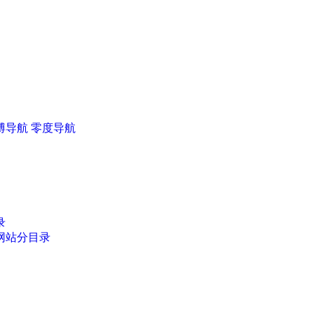
405264-0
3-甲基吡唑
抑霉唑 35554-44-0
抑霉唑 35554
博导航
零度导航
咪唑 288-32-4
1-甲基咪唑 616-47-7
2-甲基咪唑 69
录
网站分目录