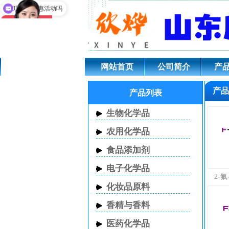
三氟乙酸,三氟乙酸
可以介绍下你们的产品么
现在有优惠活动吗
二硫醚,异丁酸,对
网站首页
公司简介
产
产品
产品列表
生物化学品
农用化学品
食品添加剂
电子化学品
2-
化妆品原料
香精与香料
医药化学品