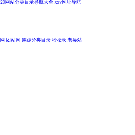
ir20网站分类目录导航大全
xxv网址导航
网
团站网
连跪分类目录
秒收录
老吴站
-44-0
抑霉唑 35554-44-0
-44-0
抑霉唑 35554-44-0
甲基苯磺酰氯
抑霉唑 35554-44-0