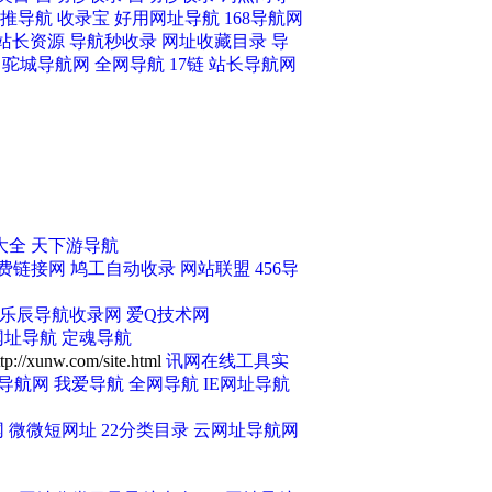
推导航
收录宝
好用网址导航
168导航网
站长资源
导航秒收录
网址收藏目录
导
驼城导航网
全网导航
17链
站长导航网
9-57-8
乙醇钠 141-52-6
大全
天下游导航
费链接网
鸠工自动收录
网站联盟
456导
51-3
三酐 407-25-0
乐辰导航收录网
爱Q技术网
网址导航
定魂导航
tp://xunw.com/site.html
讯网在线工具实
导航网
我爱导航
全网导航
IE网址导航
网
微微短网址
22分类目录
云网址导航网
-44-0
抑霉唑 35554-44-0