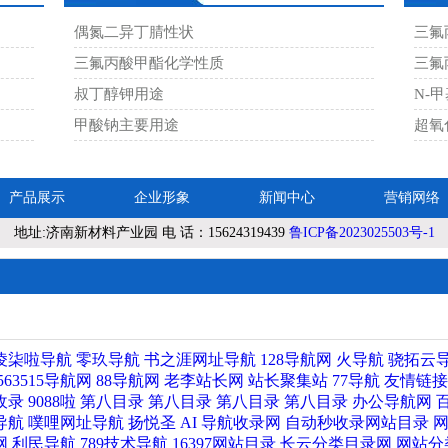
偶氮二异丁腈性状
三氟
三氟丙酸甲酯化学性质
三氟
叔丁醇钾用途
N-
乙酸钾 127-08-2
对苯二酚 123-31-9
对苯二酚 123
甲酸钠主要用途
超氧
产品展示
企业形象
新闻中心
营销网络
地址:济南新材料产业园 电 话：15624319439
鲁ICP备2023025503号-1
乙酸乙酯 383-63-1
叔丁醇钠 865-48-5
2-氟-6-三氟
405264-0
凌柒啦导航
零玖导航
书之涯网址导航
128导航网
火导航
骁拓云
563515导航网
88导航网
老李站长网
站长聚集站
77导航
友情链接
收录
9088啦
第八目录
第八目录
第八目录
第八目录
办公导航网
二氟乙胺 430-67-1
二氟乙醇 359-13-7
三氟乙醇 75-
导航
噗哩网址导航
扬悦圣 AI 导航收录网
自动秒收录网站目录
网
利民导航
789技术导航
16397网站目录
长云分类目录网
网站分