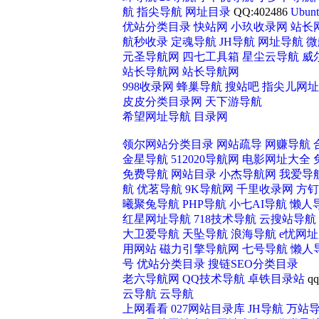
航
指尖导航
网址目录
QQ:402486
Ubu
优站分类目录
快站网
小玖收录网
站长
航秒收录
定魂导航
JH导航
网址导航
微
元圣导航网
四七工具箱
星尘云导航
威
站长导航网
站长导航网
998收录网
蜂巢导航
搜站吧
指尖儿网址
皮皮分类目录网
天下游导航
希望网址导航
目录网
领尔网站分类目录
网站疏导
网赚导航
金星导航
512020导航网
电影网址大全
免费导航
网站目录
小杰导航网
我爱导
航
优茗导航
9K导航网
千里收录网
方钉
甲醇
曦聚兔导航
PHP导航
小七AI导航
懒人
红星网址导航
718技术导航
云搜站导航
大卫爱导航
天坠导航
浪海导航
e忧网
用网站
磁力引擎导航网
七号导航
懒人
号
优站分类目录
搜链SEO分类目录
老六导航网
QQ技术导航
卓铁目录站
qq
云导航
云导航
上网看看
027网站目录库
JH导航
万站